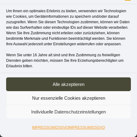
herrsteinbach
DESIGN. CAD. TEXT.
Um Ihnen ein optimales Erlebnis zu bieten, verwenden wir Technologien
FOTO.
wie Cookies, um Geräteinformationen zu speichern und/oder darauf
zuzugreifen. Wenn Sie diesen Technologien zustimmen, können wir Daten
← Vorheriges Projekt
Nächstes Projekt →
wie das Surfverhalten oder eindeutige IDs auf dieser Website verarbeiten.
Wenn Sie Ihre Zustimmung nicht erteilen oder zurückziehen, können
bestimmte Merkmale und Funktionen beeinträchtigt werden. Sie können
Ihre Auswahl jederzeit unter Einstellungen widerrufen oder anpassen.
Wenn Sie unter 16 Jahre alt sind und Ihre Zustimmung zu freiwilligen
Diensten geben möchten, müssen Sie Ihre Erziehungsberechtigten um
Erlaubnis bitten.
Alle akzeptieren
Nur essenzielle Cookies akzeptieren
Individuelle Datenschutzeinstellungen
IMPRESSUM/DSGVO
IMPRESSUM/DSGVO