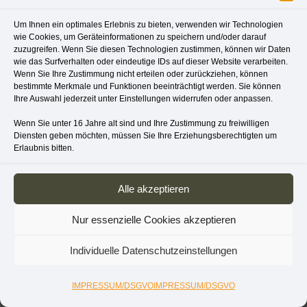
herrsteinbach
DESIGN. CAD. TEXT.
Um Ihnen ein optimales Erlebnis zu bieten, verwenden wir Technologien
FOTO.
wie Cookies, um Geräteinformationen zu speichern und/oder darauf
Mobil
zuzugreifen. Wenn Sie diesen Technologien zustimmen, können wir Daten
wie das Surfverhalten oder eindeutige IDs auf dieser Website verarbeiten.
+49 177 6904182
Wenn Sie Ihre Zustimmung nicht erteilen oder zurückziehen, können
bestimmte Merkmale und Funktionen beeinträchtigt werden. Sie können
Ihre Auswahl jederzeit unter Einstellungen widerrufen oder anpassen.
E-Mail
Wenn Sie unter 16 Jahre alt sind und Ihre Zustimmung zu freiwilligen
holger@steinbach-berlin.de
Diensten geben möchten, müssen Sie Ihre Erziehungsberechtigten um
Erlaubnis bitten.
Alle akzeptieren
Nur essenzielle Cookies akzeptieren
Individuelle Datenschutzeinstellungen
IMPRESSUM/DSGVO
IMPRESSUM/DSGVO