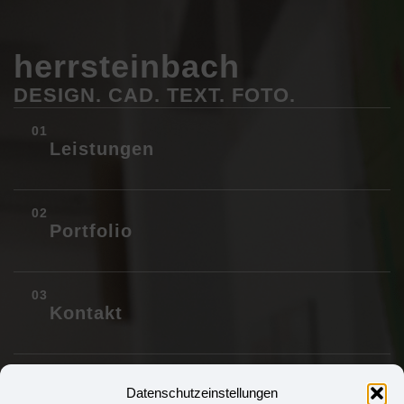
herrsteinbach
DESIGN. CAD. TEXT. FOTO.
Leistungen
Portfolio
Kontakt
Impressum/DSGVO
Datenschutzeinstellungen