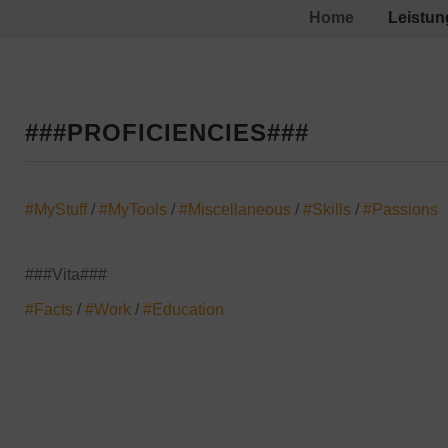
Home
Leistu
###PROFICIENCIES###
#MyStuff
/
#MyTools
/
#Miscellaneous
/
#Skills
/
#Passions
###Vita###
#Facts
/
#Work
/
#Education