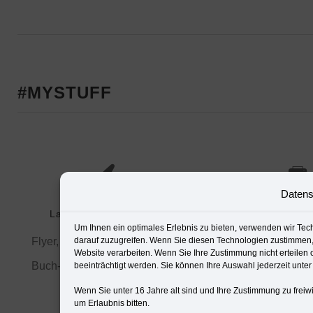
#MYSTUFF
Datens
Bildbearbeitung / 
Layout / Grafikdesign
Um Ihnen ein optimales Erlebnis zu bieten, verwenden wir Te
Freistellen, R
Flyer, Plakate, Broschüren, ...
darauf zuzugreifen. Wenn Sie diesen Technologien zustimmen, 
Website verarbeiten. Wenn Sie Ihre Zustimmung nicht erteile
Reinzeichne
Buch- und Zeitschriftenlayout
beeinträchtigt werden. Sie können Ihre Auswahl jederzeit unte
Wenn Sie unter 16 Jahre alt sind und Ihre Zustimmung zu frei
um Erlaubnis bitten.