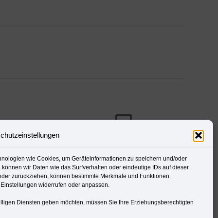
chutzeinstellungen
Druckvorstufe
Webdesign / Social Media
chnologien wie Cookies, um Geräteinformationen zu speichern und/oder
etusche,
können wir Daten wie das Surfverhalten oder eindeutige IDs auf dieser
Konzeption, Erstellung, SEO,
n oder zurückziehen, können bestimmte Merkmale und Funktionen
n, ...
Pflege, Analyse,
r Einstellungen widerrufen oder anpassen.
Content-Management, ...
willigen Diensten geben möchten, müssen Sie Ihre Erziehungsberechtigten